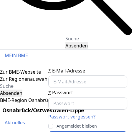
Absenden
MEIN BME
Toggle navigation
*
E-Mail-Adresse
Zur BME-Webseite
Zur Regionenauswahl
*
Passwort
Absenden
BME-Region Osnabrück/Ostwestfalen-Lippe
Osnabrück/Ostwestfalen-Lippe
Passwort vergessen?
Aktuelles
Angemeldet bleiben