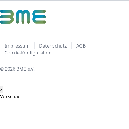
zugleich. Denn die besten Ideen
entstehen dort, wo Menschen
miteinander reden, sich austauschen und
gemeinsam weiterdenken. Die
wirtschaftliche, geopolitische und
technologische Unsicherheit ist zur
Impressum
Datenschutz
AGB
neuen Normalität geworden. Erfolgreiche
Cookie-Konfiguration
Unternehmen müssen sich schneller und
strukturierter transformieren, mit
© 2026 BME e.V.
Einkauf und Supply Chain als Schlüssel für
Resilienz, Innovation und Wachstum.
×
Vorschau