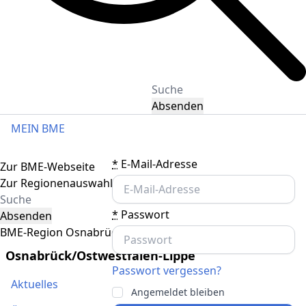
Absenden
MEIN BME
Toggle navigation
*
E-Mail-Adresse
Zur BME-Webseite
Zur Regionenauswahl
*
Passwort
Absenden
BME-Region Osnabrück/Ostwestfalen-Lippe
Osnabrück/Ostwestfalen-Lippe
Passwort vergessen?
Aktuelles
Angemeldet bleiben