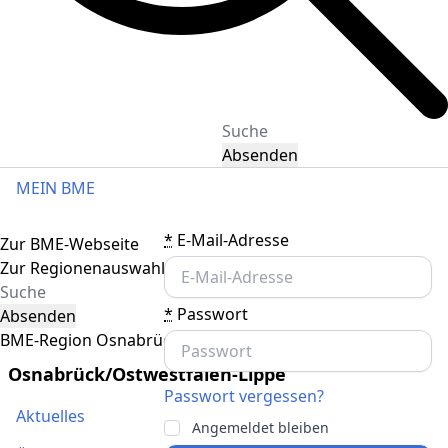
Absenden
MEIN BME
Toggle navigation
*
E-Mail-Adresse
Zur BME-Webseite
Zur Regionenauswahl
*
Passwort
Absenden
BME-Region Osnabrück/Ostwestfalen-Lippe
Osnabrück/Ostwestfalen-Lippe
Passwort vergessen?
Aktuelles
Angemeldet bleiben