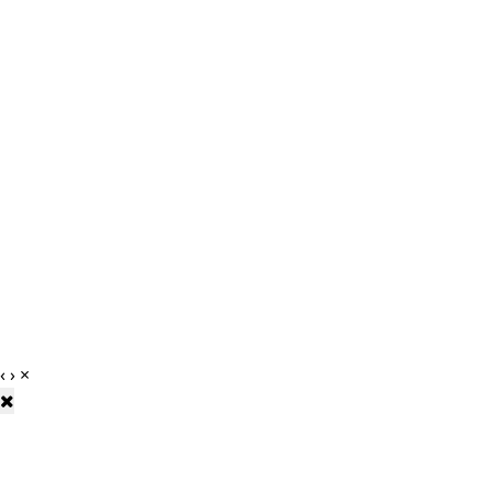
‹
›
×