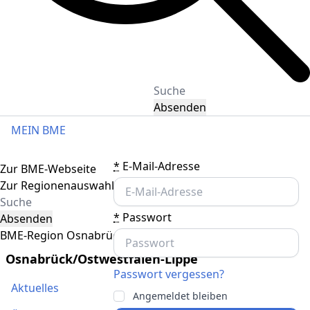
Absenden
MEIN BME
Toggle navigation
*
E-Mail-Adresse
Zur BME-Webseite
Zur Regionenauswahl
*
Passwort
Absenden
BME-Region Osnabrück/Ostwestfalen-Lippe
Osnabrück/Ostwestfalen-Lippe
Passwort vergessen?
Aktuelles
Angemeldet bleiben